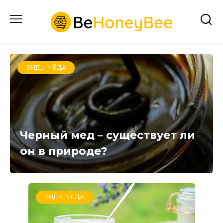
Перейти
к
содержанию
ВИДЫ МЁДА
Черный мед – существует ли
он в природе?
ВИДЫ МЁДА