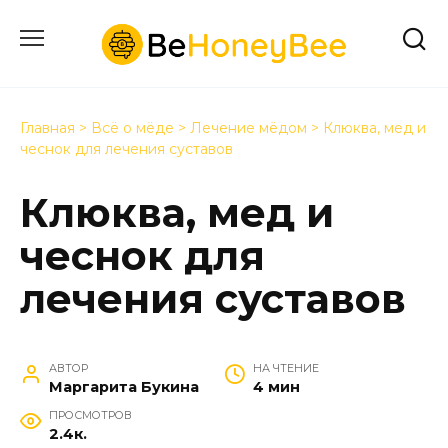
Перейти
к
содержанию
Главная
>
Всё о мёде
>
Лечение мёдом
>
Клюква, мед и
чеснок для лечения суставов
Клюква, мед и
чеснок для
лечения суставов
АВТОР
НА ЧТЕНИЕ
Маргарита Букина
4 мин
ПРОСМОТРОВ
2.4к.