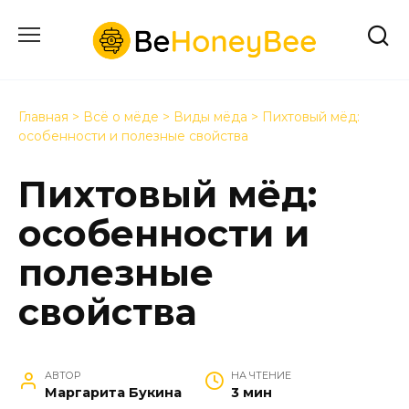
Перейти
к
содержанию
Главная
>
Всё о мёде
>
Виды мёда
>
Пихтовый мёд:
особенности и полезные свойства
Пихтовый мёд:
особенности и
полезные
свойства
АВТОР
НА ЧТЕНИЕ
Маргарита Букина
3 мин