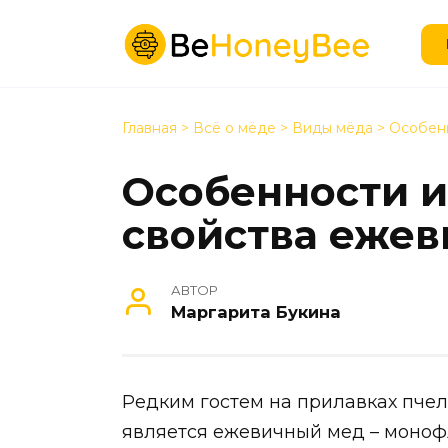
Перейти
к
содержанию
Главная
>
Всё о мёде
>
Виды мёда
>
Особенн
Особенности 
свойства ежев
АВТОР
Маргарита Букина
Редким гостем на прилавках пче
является ежевичный мед – моноф