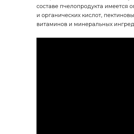
составе пчелопродукта имеется о
и органических кислот, пектинов
витаминов и минеральных ингред