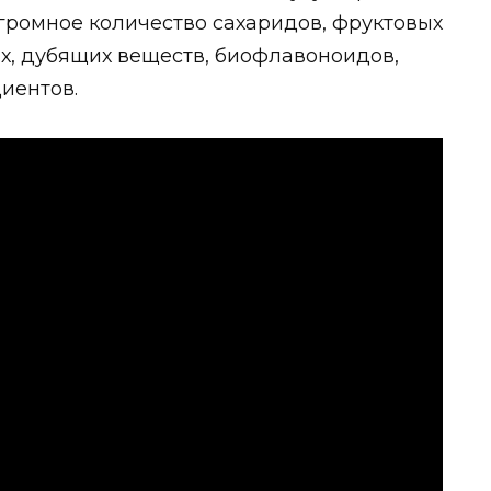
громное количество сахаридов, фруктовых
ых, дубящих веществ, биофлавоноидов,
иентов.