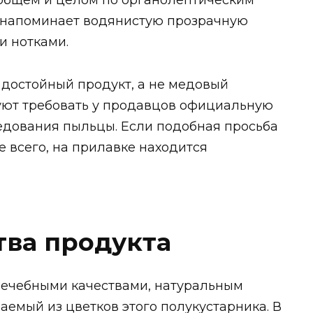
 общем и целом по органолептическим
 напоминает водянистую прозрачную
и нотками.
 достойный продукт, а не медовый
уют требовать у продавцов официальную
едования пыльцы. Если подобная просьба
е всего, на прилавке находится
тва продукта
лечебными качествами, натуральным
аемый из цветков этого полукустарника. В