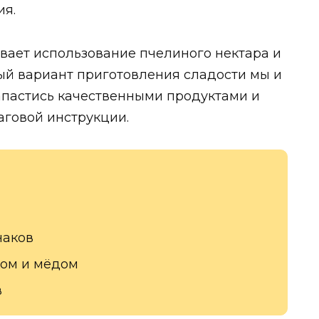
ия.
ает использование пчелиного нектара и
ый вариант приготовления сладости мы и
запастись качественными продуктами и
аговой инструкции.
наков
ком и мёдом
в