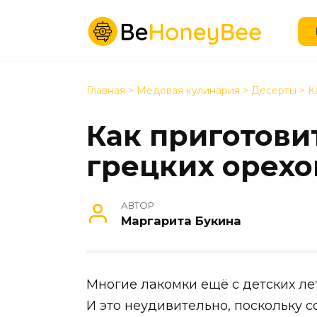
Перейти
к
содержанию
Главная
>
Медовая кулинария
>
Десерты
>
К
Как приготови
грецких орехо
АВТОР
Маргарита Букина
Многие лакомки ещё с детских лет
И это неудивительно, поскольку 