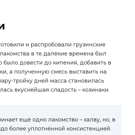
и
готовили и распробовали грузинские
лакомства в те далёкие времена был
о было довести до кипения, добавить в
и, а полученную смесь выставить на
пару-тройку дней масса становилась
алась вкуснейшая сладость – козинаки.
нает ещё одно лакомство – халву, но, в
аздо более уплотнённой консистенцией.