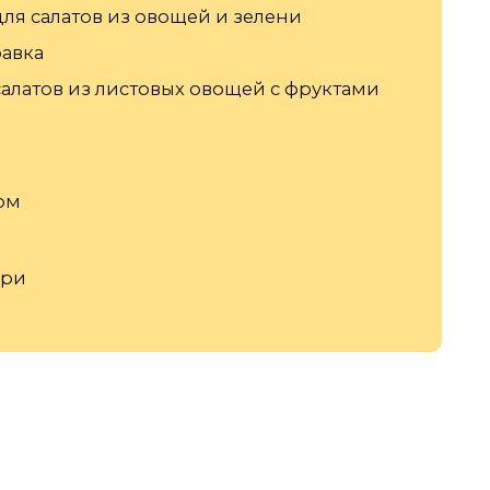
ля салатов из овощей и зелени
равка
салатов из листовых овощей с фруктами
а
ом
ури