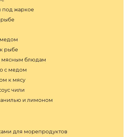
и под жаркое
 рыбе
 медом
к рыбе
к мясным блюдам
го с медом
ом к мясу
соус чили
 ванилью и лимоном
ехами для морепродуктов