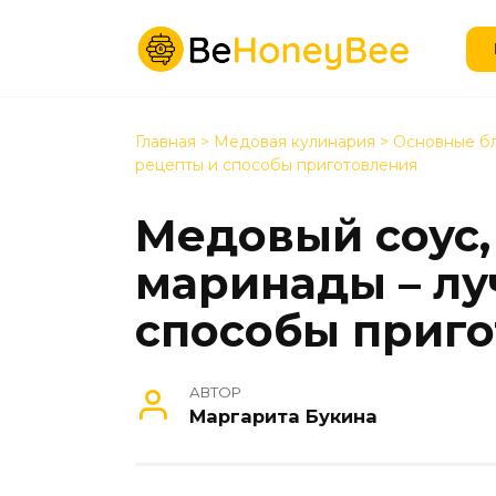
Перейти
к
содержанию
Главная
>
Медовая кулинария
>
Основные б
рецепты и способы приготовления
Медовый соус,
маринады – лу
способы приг
АВТОР
Маргарита Букина