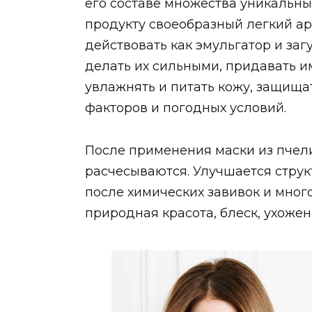
его составе множества уникальн
продукту своеобразный легкий ар
действовать как эмульгатор и заг
делать их сильными, придавать и
увлажнять и питать кожу, защища
факторов и погодных условий.
После применения маски из пчели
расчесываются. Улучшается струк
после химических завивок и мног
природная красота, блеск, ухоже