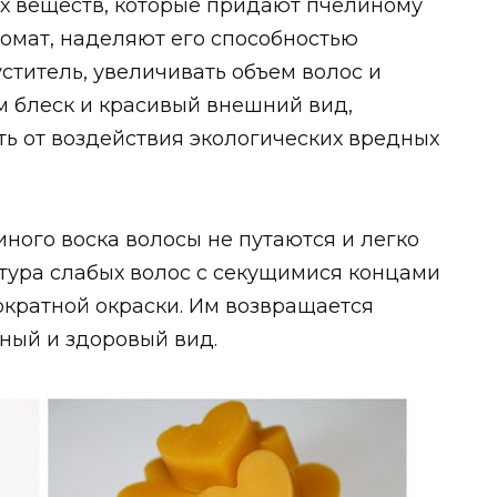
ых веществ, которые придают пчелиному
омат, наделяют его способностью
уститель, увеличивать объем волос и
м блеск и красивый внешний вид,
ть от воздействия экологических вредных
ного воска волосы не путаются и легко
тура слабых волос с секущимися концами
ократной окраски. Им возвращается
нный и здоровый вид.