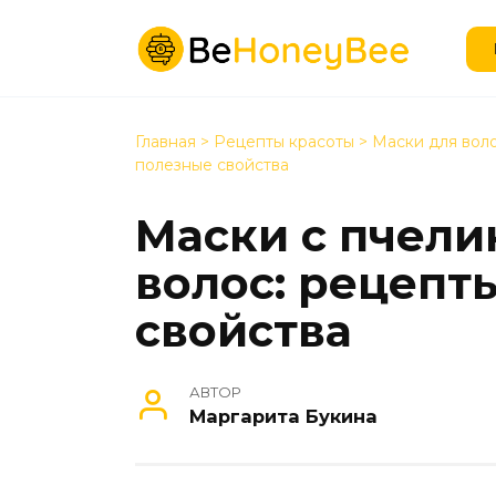
Перейти
к
содержанию
Главная
>
Рецепты красоты
>
Маски для вол
полезные свойства
Маски с пчели
волос: рецепт
свойства
АВТОР
Маргарита Букина