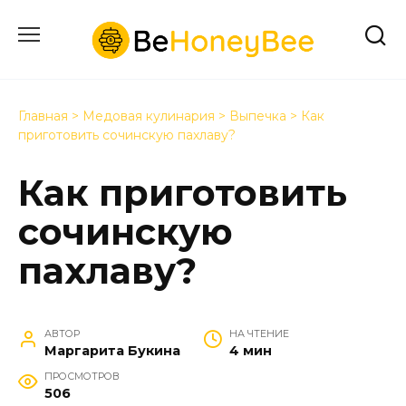
Перейти
к
содержанию
Главная
>
Медовая кулинария
>
Выпечка
>
Как
приготовить сочинскую пахлаву?
Как приготовить
сочинскую
пахлаву?
АВТОР
НА ЧТЕНИЕ
Маргарита Букина
4 мин
ПРОСМОТРОВ
506