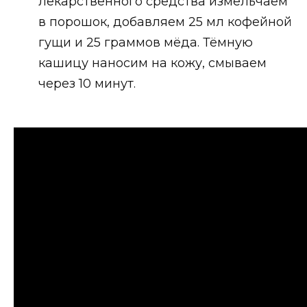
лекарственного средства измельчаем
в порошок, добавляем 25 мл кофейной
гущи и 25 граммов мёда. Тёмную
кашицу наносим на кожу, смываем
через 10 минут.