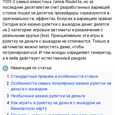
ТОП-3 самых известных типов Roulette, но за
последние десятилетия счет разработанных вариаций
столов пошел на десятки, провайдеры соревнуются в
оригинальности, эффектах, бонусах и вариациях правил.
Сегодня все казино рулетки с выводом денег делятся
на 2 категории: игровые автоматы и развлечения с
реальными крупье (live). Принципиально эти игры в
рулетку на деньги с выводом не отличаются. Только в
автоматах можно запустить демо, чтобы
потренироваться. И там исходы определяет генератор,
а в лайв действует естественный рандом.
Навигация по статье:
Стандартные правила и особенности ставок
Особенности самых популярных казино рулеток на
деньги с выводом
Необычные казино рулетки на деньги
Как играть в рулетку на деньги с выводом на
банковскую карту