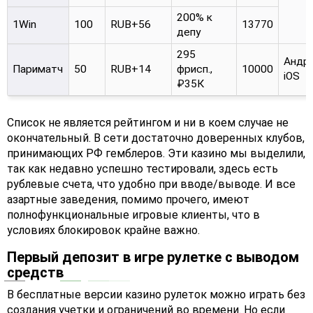
200% к
1Win
100
RUB+56
13770
депу
295
Андр
Париматч
50
RUB+14
фрисп.,
10000
iOS
₽
35К
Список не является рейтингом и ни в коем случае не
окончательный. В сети достаточно доверенных клубов,
принимающих РФ гемблеров. Эти казино мы выделили,
так как недавно успешно тестировали, здесь есть
рублевые счета, что удобно при вводе/выводе. И все
азартные заведения, помимо прочего, имеют
полнофункциональные игровые клиенты, что в
условиях блокировок крайне важно.
Первый депозит в игре рулетке с выводом
средств
В бесплатные версии казино рулеток можно играть без
создания учетки и ограничений во времени. Но если