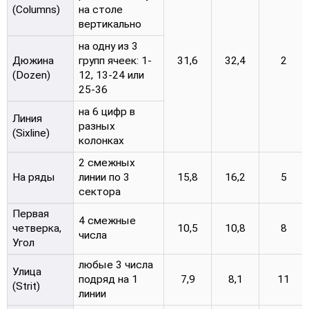
(Columns)
на столе
вертикально
на одну из 3
Дюжина
групп ячеек: 1-
31,6
32,4
2
(Dozen)
12, 13-24 или
25-36
на 6 цифр в
Линия
разных
(Sixline)
колонках
2 смежных
На ряды
линии по 3
15,8
16,2
5
сектора
Первая
4 смежные
четверка,
10,5
10,8
8
числа
Угол
любые 3 числа
Улица
подряд на 1
7,9
8,1
11
(Strit)
линии