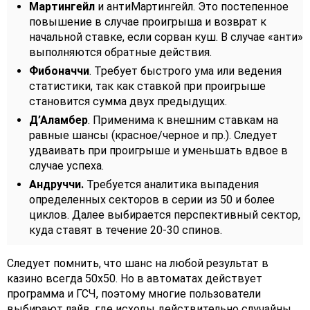
Мартингейл
и антиМартингейл. Это постепенное
повышение в случае проигрыша и возврат к
начальной ставке, если сорван куш. В случае «анти»
выполняются обратные действия.
Фибоначчи
. Требует быстрого ума или ведения
статистики, так как ставкой при проигрыше
становится сумма двух предыдущих.
Д’Аламбер
. Применима к внешним ставкам на
равные шансы (красное/черное и пр.). Следует
удваивать при проигрыше и уменьшать вдвое в
случае успеха.
Андруччи.
Требуется аналитика выпадения
определенных секторов в серии из 50 и более
циклов. Далее выбирается перспективный сектор,
куда ставят в течение 20-30 спинов.
Следует помнить, что шанс на любой результат в
казино всегда 50х50. Но в автоматах действует
программа и ГСЧ, поэтому многие пользователи
выбирают лайв, где исходы действительно случайны.