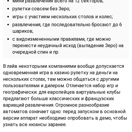
мини развлечения всего на 12 секторов;
рулетки совсем без Зеро;
игры с участием нескольких столов и колес;
развлечения, где последовательно бросают до 6
шариков;
с видоизмененными правилами, где можно
перенести неудачный исход (выпадение Зеро) на
очередной спин и пр.
В лайв некоторыми компаниями вообще допускается
одновременная игра в казино рулетку на деньги на
нескольких столах, там можно общаться с другими
пользователями и дилером. Отличается набор игр и
географически: для европейцев виртуальные клубы
предлагают больше классических и французских
вариаций развлечения. Огромное разнообразие
автоматов означает одно: перед запуском в основной
версии аппарат необходимо опробовать в демо, чтобы
узнать все нюансы заранее.